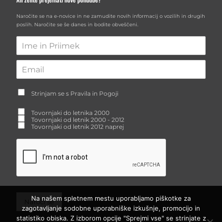
Naročite se na e-novice in ne zamudite novih informacij o vozilih in drugih
poslih. Naročite se še danes in bodite obveščeni.
Strinjam se s Pravila in Pogoji
Tovornjaki do letnika 2000
Tovornjaki od letnik 2000 - 2012
Tovornjaki od letnik 2012 naprej
Na našem spletnem mestu uporabljamo piškotke za
Naroči se
zagotavljanje sodobne uporabniške izkušnje, promocijo in
statistiko obiska. Z izborom opcije "Sprejmi vse" se strinjate z