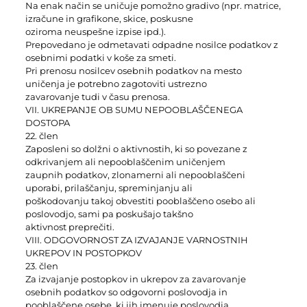
Na enak način se uničuje pomožno gradivo (npr. matrice,
izračune in grafikone, skice, poskusne
oziroma neuspešne izpise ipd.).
Prepovedano je odmetavati odpadne nosilce podatkov z
osebnimi podatki v koše za smeti.
Pri prenosu nosilcev osebnih podatkov na mesto
uničenja je potrebno zagotoviti ustrezno
zavarovanje tudi v času prenosa.
VII. UKREPANJE OB SUMU NEPOOBLAŠČENEGA
DOSTOPA
22. člen
Zaposleni so dolžni o aktivnostih, ki so povezane z
odkrivanjem ali nepooblaščenim uničenjem
zaupnih podatkov, zlonamerni ali nepooblaščeni
uporabi, prilaščanju, spreminjanju ali
poškodovanju takoj obvestiti pooblaščeno osebo ali
poslovodjo, sami pa poskušajo takšno
aktivnost preprečiti.
VIII. ODGOVORNOST ZA IZVAJANJE VARNOSTNIH
UKREPOV IN POSTOPKOV
23. člen
Za izvajanje postopkov in ukrepov za zavarovanje
osebnih podatkov so odgovorni poslovodja in
pooblaščene osebe, ki jih imenuje poslovodja.