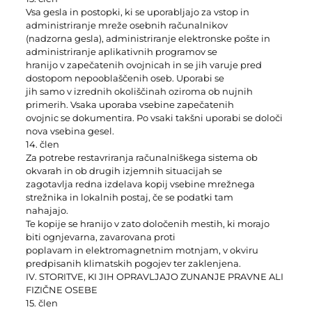
Vsa gesla in postopki, ki se uporabljajo za vstop in
administriranje mreže osebnih računalnikov
(nadzorna gesla), administriranje elektronske pošte in
administriranje aplikativnih programov se
hranijo v zapečatenih ovojnicah in se jih varuje pred
dostopom nepooblaščenih oseb. Uporabi se
jih samo v izrednih okoliščinah oziroma ob nujnih
primerih. Vsaka uporaba vsebine zapečatenih
ovojnic se dokumentira. Po vsaki takšni uporabi se določi
nova vsebina gesel.
14. člen
Za potrebe restavriranja računalniškega sistema ob
okvarah in ob drugih izjemnih situacijah se
zagotavlja redna izdelava kopij vsebine mrežnega
strežnika in lokalnih postaj, če se podatki tam
nahajajo.
Te kopije se hranijo v zato določenih mestih, ki morajo
biti ognjevarna, zavarovana proti
poplavam in elektromagnetnim motnjam, v okviru
predpisanih klimatskih pogojev ter zaklenjena.
IV. STORITVE, KI JIH OPRAVLJAJO ZUNANJE PRAVNE ALI
FIZIČNE OSEBE
15. člen