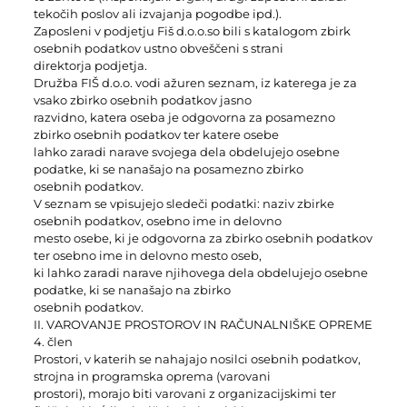
tekočih poslov ali izvajanja pogodbe ipd.).
Zaposleni v podjetju Fiš d.o.o.so bili s katalogom zbirk
osebnih podatkov ustno obveščeni s strani
direktorja podjetja.
Družba FIŠ d.o.o. vodi ažuren seznam, iz katerega je za
vsako zbirko osebnih podatkov jasno
razvidno, katera oseba je odgovorna za posamezno
zbirko osebnih podatkov ter katere osebe
lahko zaradi narave svojega dela obdelujejo osebne
podatke, ki se nanašajo na posamezno zbirko
osebnih podatkov.
V seznam se vpisujejo sledeči podatki: naziv zbirke
osebnih podatkov, osebno ime in delovno
mesto osebe, ki je odgovorna za zbirko osebnih podatkov
ter osebno ime in delovno mesto oseb,
ki lahko zaradi narave njihovega dela obdelujejo osebne
podatke, ki se nanašajo na zbirko
osebnih podatkov.
II. VAROVANJE PROSTOROV IN RAČUNALNIŠKE OPREME
4. člen
Prostori, v katerih se nahajajo nosilci osebnih podatkov,
strojna in programska oprema (varovani
prostori), morajo biti varovani z organizacijskimi ter