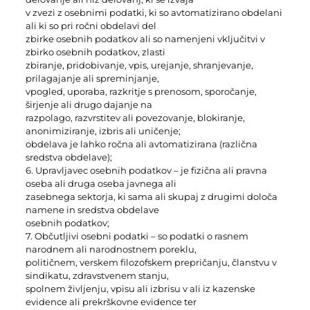
v zvezi z osebnimi podatki, ki so avtomatizirano obdelani
ali ki so pri ročni obdelavi del
zbirke osebnih podatkov ali so namenjeni vključitvi v
zbirko osebnih podatkov, zlasti
zbiranje, pridobivanje, vpis, urejanje, shranjevanje,
prilagajanje ali spreminjanje,
vpogled, uporaba, razkritje s prenosom, sporočanje,
širjenje ali drugo dajanje na
razpolago, razvrstitev ali povezovanje, blokiranje,
anonimiziranje, izbris ali uničenje;
obdelava je lahko ročna ali avtomatizirana (različna
sredstva obdelave);
6. Upravljavec osebnih podatkov – je fizična ali pravna
oseba ali druga oseba javnega ali
zasebnega sektorja, ki sama ali skupaj z drugimi določa
namene in sredstva obdelave
osebnih podatkov;
7. Občutljivi osebni podatki – so podatki o rasnem
narodnem ali narodnostnem poreklu,
političnem, verskem filozofskem prepričanju, članstvu v
sindikatu, zdravstvenem stanju,
spolnem življenju, vpisu ali izbrisu v ali iz kazenske
evidence ali prekrškovne evidence ter