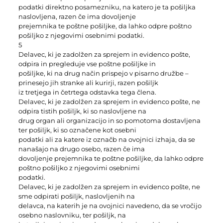
podatki direktno posamezniku, na katero je ta pošiljka
naslovljena, razen če ima dovoljenje
prejemnika te poštne pošiljke, da lahko odpre poštno
pošiljko z njegovimi osebnimi podatki.
5
Delavec, ki je zadolžen za sprejem in evidenco pošte,
odpira in pregleduje vse poštne pošiljke in
pošiljke, ki na drug način prispejo v pisarno družbe –
prinesejo jih stranke ali kurirji, razen pošiljk
iz tretjega in četrtega odstavka tega člena.
Delavec, ki je zadolžen za sprejem in evidenco pošte, ne
odpira tistih pošiljk, ki so naslovljene na
drug organ ali organizacijo in so pomotoma dostavljena
ter pošiljk, ki so označene kot osebni
podatki ali za katere iz označb na ovojnici izhaja, da se
nanašajo na drugo osebo, razen če ima
dovoljenje prejemnika te poštne pošiljke, da lahko odpre
poštno pošiljko z njegovimi osebnimi
podatki.
Delavec, ki je zadolžen za sprejem in evidenco pošte, ne
sme odpirati pošiljk, naslovljenih na
delavca, na katerih je na ovojnici navedeno, da se vročijo
osebno naslovniku, ter pošiljk, na