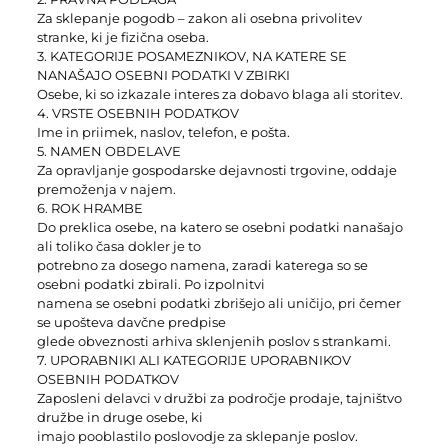
Za sklepanje pogodb – zakon ali osebna privolitev
stranke, ki je fizična oseba.
3. KATEGORIJE POSAMEZNIKOV, NA KATERE SE
NANAŠAJO OSEBNI PODATKI V ZBIRKI
Osebe, ki so izkazale interes za dobavo blaga ali storitev.
4. VRSTE OSEBNIH PODATKOV
Ime in priimek, naslov, telefon, e pošta.
5. NAMEN OBDELAVE
Za opravljanje gospodarske dejavnosti trgovine, oddaje
premoženja v najem.
6. ROK HRAMBE
Do preklica osebe, na katero se osebni podatki nanašajo
ali toliko časa dokler je to
potrebno za dosego namena, zaradi katerega so se
osebni podatki zbirali. Po izpolnitvi
namena se osebni podatki zbrišejo ali uničijo, pri čemer
se upošteva davčne predpise
glede obveznosti arhiva sklenjenih poslov s strankami.
7. UPORABNIKI ALI KATEGORIJE UPORABNIKOV
OSEBNIH PODATKOV
Zaposleni delavci v družbi za področje prodaje, tajništvo
družbe in druge osebe, ki
imajo pooblastilo poslovodje za sklepanje poslov.