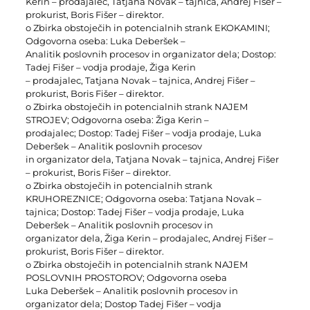
Kerin – prodajalec, Tatjana Novak – tajnica, Andrej Fišer –
prokurist, Boris Fišer – direktor.
o Zbirka obstoječih in potencialnih strank EKOKAMINI;
Odgovorna oseba: Luka Deberšek –
Analitik poslovnih procesov in organizator dela; Dostop:
Tadej Fišer – vodja prodaje, Žiga Kerin
– prodajalec, Tatjana Novak – tajnica, Andrej Fišer –
prokurist, Boris Fišer – direktor.
o Zbirka obstoječih in potencialnih strank NAJEM
STROJEV; Odgovorna oseba: Žiga Kerin –
prodajalec; Dostop: Tadej Fišer – vodja prodaje, Luka
Deberšek – Analitik poslovnih procesov
in organizator dela, Tatjana Novak – tajnica, Andrej Fišer
– prokurist, Boris Fišer – direktor.
o Zbirka obstoječih in potencialnih strank
KRUHOREZNICE; Odgovorna oseba: Tatjana Novak –
tajnica; Dostop: Tadej Fišer – vodja prodaje, Luka
Deberšek – Analitik poslovnih procesov in
organizator dela, Žiga Kerin – prodajalec, Andrej Fišer –
prokurist, Boris Fišer – direktor.
o Zbirka obstoječih in potencialnih strank NAJEM
POSLOVNIH PROSTOROV; Odgovorna oseba
Luka Deberšek – Analitik poslovnih procesov in
organizator dela; Dostop Tadej Fišer – vodja