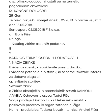
disciplinsko odgovorni, ostali pa na temelju
pogodbenih obveznosti.
IX. KONČNE DOLOČBE:
26. člen
Ta pravilnik je bil sprejet dne 05.05.2018 in prične veljati z
dne 15.05.2018.
Šentrupert, 05.05.2018 FIŠ d.o.o.
dir. Boris Fišer
Priloga:
– Katalog zbirke osebnih podatkov
8
9
KATALOG ZBIRKE OSEBNIH PODATKOV – 1
1. NAZIV ZBIRKE
Evidenca strank, ki so sklenile posel z družbo.
Evidenca potencialnih strank, ki so same izkazale interes
za dobavo blaga ali
opravljanje storitev.
Seznam zbirk:
o Zbirka obstoječih in potencialnih strank KAMIONI
ARABIA; Odgovorna oseba: Tadej Fišer –
Vodja prodaje; Dostop: Luka Deberšek – analitik
poslovnih procesov in organizator dela, Žiga
Kerin – prodajalec, Tatjana Novak – tajnica, Andrej Fišer –