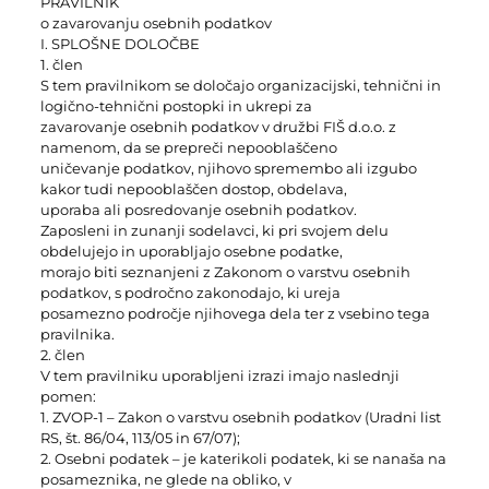
PRAVILNIK
o zavarovanju osebnih podatkov
I. SPLOŠNE DOLOČBE
1. člen
S tem pravilnikom se določajo organizacijski, tehnični in
logično-tehnični postopki in ukrepi za
zavarovanje osebnih podatkov v družbi FIŠ d.o.o. z
namenom, da se prepreči nepooblaščeno
uničevanje podatkov, njihovo spremembo ali izgubo
kakor tudi nepooblaščen dostop, obdelava,
uporaba ali posredovanje osebnih podatkov.
Zaposleni in zunanji sodelavci, ki pri svojem delu
obdelujejo in uporabljajo osebne podatke,
morajo biti seznanjeni z Zakonom o varstvu osebnih
podatkov, s področno zakonodajo, ki ureja
posamezno področje njihovega dela ter z vsebino tega
pravilnika.
2. člen
V tem pravilniku uporabljeni izrazi imajo naslednji
pomen:
1. ZVOP-1 – Zakon o varstvu osebnih podatkov (Uradni list
RS, št. 86/04, 113/05 in 67/07);
2. Osebni podatek – je katerikoli podatek, ki se nanaša na
posameznika, ne glede na obliko, v