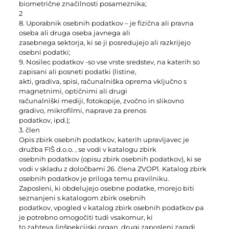
biometrične značilnosti posameznika;
2
8. Uporabnik osebnih podatkov – je fizična ali pravna
oseba ali druga oseba javnega ali
zasebnega sektorja, ki se ji posredujejo ali razkrijejo
osebni podatki;
9. Nosilec podatkov -so vse vrste sredstev, na katerih so
zapisani ali posneti podatki (listine,
akti, gradiva, spisi, računalniška oprema vključno s
magnetnimi, optičnimi ali drugi
računalniški mediji, fotokopije, zvočno in slikovno
gradivo, mikrofilmi, naprave za prenos
podatkov, ipd.);
3. člen
Opis zbirk osebnih podatkov, katerih upravljavec je
družba FIŠ d.o.o. , se vodi v katalogu zbirk
osebnih podatkov (opisu zbirk osebnih podatkov), ki se
vodi v skladu z določbami 26. člena ZVOP1. Katalog zbirk
osebnih podatkov je priloga temu pravilniku.
Zaposleni, ki obdelujejo osebne podatke, morejo biti
seznanjeni s katalogom zbirk osebnih
podatkov, vpogled v katalog zbirk osebnih podatkov pa
je potrebno omogočiti tudi vsakomur, ki
to zahteva (inšpekcijski organ, drugi zaposleni zaradi