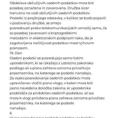
Obdelava občutljivih osebnih podatkov mora biti
posebej označena in zavarovana. Družba sicer
trenutno ne vodi občutljivih osebnih podatkov.
Podatki iz prejšnjega odstavka, v kolikor se bodo pojavili
v poslovanju družbe, se smejo
posredovati preko telekomunikacijskih omrežij samo, če
so posebej zavarovani s kriptografskimi
metodami in elektronskim podpisom tako, da je
zagotovljena nečitljivost podatkov med njihovim
prenosom.
19. člen
Osebni podatki se posredujejo samo tistim
uporabnikom, ki se izkažejo z ustrezno zakonsko
podlago ali s pisno zahtevo oziroma privolitvijo
posameznika, na katerega se podatki nanašajo.
Za vsako posredovanje osebnih podatkov mora
upravičenec vložiti pisno vlogo, v kateri mora biti
jasno navedena določba zakona, ki uporabnika
pooblašča za pridobitev osebnih podatkov, ali pa
mora k vlogi priložena pisna zahteva oziroma privolitev
posameznika, na katerega se podatki
nanašajo.
6