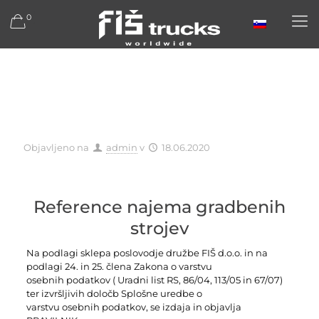
0
Objavljeno na
admin
v
18.06.2020
Reference najema gradbenih
strojev
Na podlagi sklepa poslovodje družbe FIŠ d.o.o. in na
podlagi 24. in 25. člena Zakona o varstvu
osebnih podatkov ( Uradni list RS, 86/04, 113/05 in 67/07)
ter izvršljivih določb Splošne uredbe o
varstvu osebnih podatkov, se izdaja in objavlja