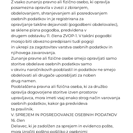
Z vsako zunanjo pravno ali fizično osebo, ki opravlja
posamezna opravila v zvezi z zbiranjem,
obdelovanjem, shranjevanjem ali posredovanjem
osebnih podatkov in je registrirana za
opravljanje takšne dejavnosti (pogodbeni obdelovalec),
se sklene pisna pogodba, predvidena v
drugem odstavku 11. člena ZVOP-1. V takšni pogodbi
morajo biti obvezno predpisani tudi pogoji
in ukrepi za zagotovitev varstva osebnih podatkov in
njihovega zavarovanja.
Zunanje pravne ali fizične osebe smejo opravljati samo
storitve obdelave osebnih podatkov samo
v okviru naročnikovih pooblastil in podatkov ne smejo
obdelovati ali drugače uporabljati za noben
drug namen.
Pooblaščena pravna ali fizična oseba, ki za družbo
opravlja dogovorjene storitve izven prostorov
upravljavca, mora imeti vsaj enako strog način varovanja
osebnih podatkov, kakor ga predvideva
ta pravilnik.
V. SPREJEM IN POSREDOVANJE OSEBNIH PODATKOV
16. člen
Delavec, ki je zadolžen za sprejem in evidenco pošte,
mora izročiti poštno pošiljko z osebnimi