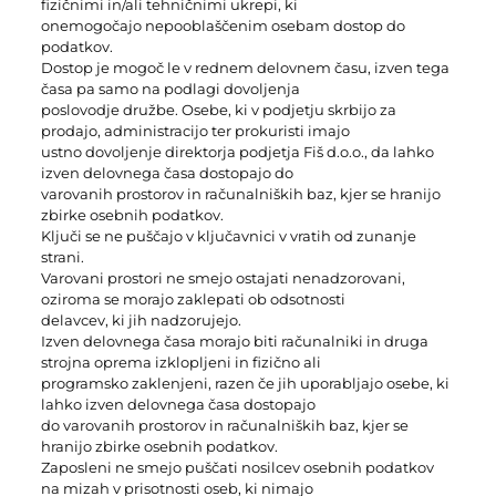
fizičnimi in/ali tehničnimi ukrepi, ki
onemogočajo nepooblaščenim osebam dostop do
podatkov.
Dostop je mogoč le v rednem delovnem času, izven tega
časa pa samo na podlagi dovoljenja
poslovodje družbe. Osebe, ki v podjetju skrbijo za
prodajo, administracijo ter prokuristi imajo
ustno dovoljenje direktorja podjetja Fiš d.o.o., da lahko
izven delovnega časa dostopajo do
varovanih prostorov in računalniških baz, kjer se hranijo
zbirke osebnih podatkov.
Ključi se ne puščajo v ključavnici v vratih od zunanje
strani.
Varovani prostori ne smejo ostajati nenadzorovani,
oziroma se morajo zaklepati ob odsotnosti
delavcev, ki jih nadzorujejo.
Izven delovnega časa morajo biti računalniki in druga
strojna oprema izklopljeni in fizično ali
programsko zaklenjeni, razen če jih uporabljajo osebe, ki
lahko izven delovnega časa dostopajo
do varovanih prostorov in računalniških baz, kjer se
hranijo zbirke osebnih podatkov.
Zaposleni ne smejo puščati nosilcev osebnih podatkov
na mizah v prisotnosti oseb, ki nimajo