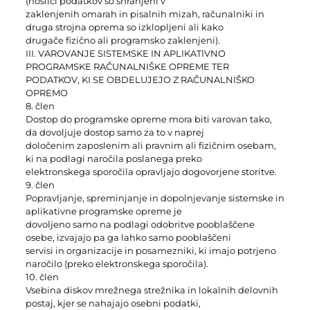
(nosilci podatkov so shranjeni v
zaklenjenih omarah in pisalnih mizah, računalniki in
druga strojna oprema so izklopljeni ali kako
drugače fizično ali programsko zaklenjeni).
III. VAROVANJE SISTEMSKE IN APLIKATIVNO
PROGRAMSKE RAČUNALNIŠKE OPREME TER
PODATKOV, KI SE OBDELUJEJO Z RAČUNALNIŠKO
OPREMO
8. člen
Dostop do programske opreme mora biti varovan tako,
da dovoljuje dostop samo za to v naprej
določenim zaposlenim ali pravnim ali fizičnim osebam,
ki na podlagi naročila poslanega preko
elektronskega sporočila opravljajo dogovorjene storitve.
9. člen
Popravljanje, spreminjanje in dopolnjevanje sistemske in
aplikativne programske opreme je
dovoljeno samo na podlagi odobritve pooblaščene
osebe, izvajajo pa ga lahko samo pooblaščeni
servisi in organizacije in posamezniki, ki imajo potrjeno
naročilo (preko elektronskega sporočila).
10. člen
Vsebina diskov mrežnega strežnika in lokalnih delovnih
postaj, kjer se nahajajo osebni podatki,