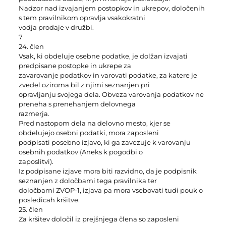
Nadzor nad izvajanjem postopkov in ukrepov, določenih
s tem pravilnikom opravlja vsakokratni
vodja prodaje v družbi.
7
24. člen
Vsak, ki obdeluje osebne podatke, je dolžan izvajati
predpisane postopke in ukrepe za
zavarovanje podatkov in varovati podatke, za katere je
zvedel oziroma bil z njimi seznanjen pri
opravljanju svojega dela. Obveza varovanja podatkov ne
preneha s prenehanjem delovnega
razmerja.
Pred nastopom dela na delovno mesto, kjer se
obdelujejo osebni podatki, mora zaposleni
podpisati posebno izjavo, ki ga zavezuje k varovanju
osebnih podatkov (Aneks k pogodbi o
zaposlitvi).
Iz podpisane izjave mora biti razvidno, da je podpisnik
seznanjen z določbami tega pravilnika ter
določbami ZVOP-1, izjava pa mora vsebovati tudi pouk o
posledicah kršitve.
25. člen
Za kršitev določil iz prejšnjega člena so zaposleni