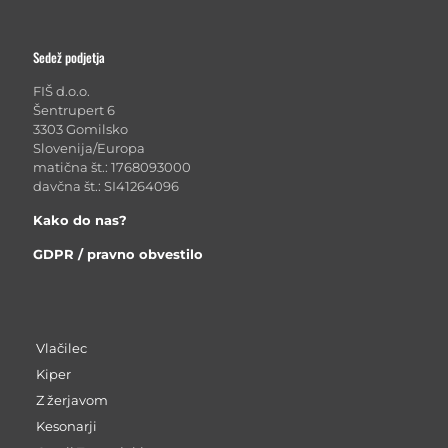
Sedež podjetja
FIŠ d.o.o.
Šentrupert 6
3303 Gomilsko
Slovenija/Europa
matična št.: 1768093000
davčna št.: SI41264096
Kako do nas?
GDPR / pravno obvestilo
Vlačilec
Kiper
Z žerjavom
Kesonarji