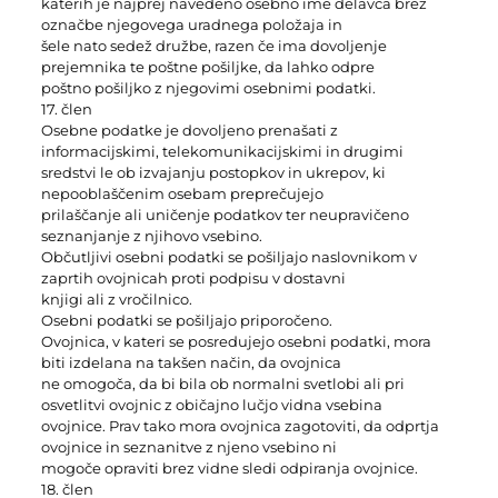
katerih je najprej navedeno osebno ime delavca brez
označbe njegovega uradnega položaja in
šele nato sedež družbe, razen če ima dovoljenje
prejemnika te poštne pošiljke, da lahko odpre
poštno pošiljko z njegovimi osebnimi podatki.
17. člen
Osebne podatke je dovoljeno prenašati z
informacijskimi, telekomunikacijskimi in drugimi
sredstvi le ob izvajanju postopkov in ukrepov, ki
nepooblaščenim osebam preprečujejo
prilaščanje ali uničenje podatkov ter neupravičeno
seznanjanje z njihovo vsebino.
Občutljivi osebni podatki se pošiljajo naslovnikom v
zaprtih ovojnicah proti podpisu v dostavni
knjigi ali z vročilnico.
Osebni podatki se pošiljajo priporočeno.
Ovojnica, v kateri se posredujejo osebni podatki, mora
biti izdelana na takšen način, da ovojnica
ne omogoča, da bi bila ob normalni svetlobi ali pri
osvetlitvi ovojnic z običajno lučjo vidna vsebina
ovojnice. Prav tako mora ovojnica zagotoviti, da odprtja
ovojnice in seznanitve z njeno vsebino ni
mogoče opraviti brez vidne sledi odpiranja ovojnice.
18. člen