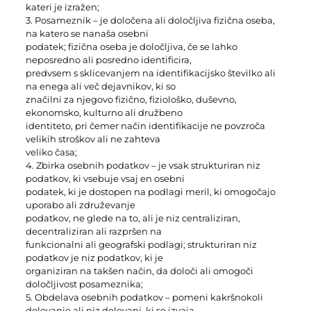
kateri je izražen;
3. Posameznik – je določena ali določljiva fizična oseba,
na katero se nanaša osebni
podatek; fizična oseba je določljiva, če se lahko
neposredno ali posredno identificira,
predvsem s sklicevanjem na identifikacijsko številko ali
na enega ali več dejavnikov, ki so
značilni za njegovo fizično, fiziološko, duševno,
ekonomsko, kulturno ali družbeno
identiteto, pri čemer način identifikacije ne povzroča
velikih stroškov ali ne zahteva
veliko časa;
4. Zbirka osebnih podatkov – je vsak strukturiran niz
podatkov, ki vsebuje vsaj en osebni
podatek, ki je dostopen na podlagi meril, ki omogočajo
uporabo ali združevanje
podatkov, ne glede na to, ali je niz centraliziran,
decentraliziran ali razpršen na
funkcionalni ali geografski podlagi; strukturiran niz
podatkov je niz podatkov, ki je
organiziran na takšen način, da določi ali omogoči
določljivost posameznika;
5. Obdelava osebnih podatkov – pomeni kakršnokoli
delovanje ali niz delovanj, ki se izvaja