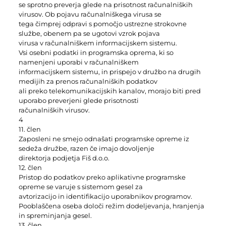
se sprotno preverja glede na prisotnost računalniških
virusov. Ob pojavu računalniškega virusa se
tega čimprej odpravi s pomočjo ustrezne strokovne
službe, obenem pa se ugotovi vzrok pojava
virusa v računalniškem informacijskem sistemu.
Vsi osebni podatki in programska oprema, ki so
namenjeni uporabi v računalniškem
informacijskem sistemu, in prispejo v družbo na drugih
medijih za prenos računalniških podatkov
ali preko telekomunikacijskih kanalov, morajo biti pred
uporabo preverjeni glede prisotnosti
računalniških virusov.
4
11. člen
Zaposleni ne smejo odnašati programske opreme iz
sedeža družbe, razen če imajo dovoljenje
direktorja podjetja Fiš d.o.o.
12. člen
Pristop do podatkov preko aplikativne programske
opreme se varuje s sistemom gesel za
avtorizacijo in identifikacijo uporabnikov programov.
Pooblaščena oseba določi režim dodeljevanja, hranjenja
in spreminjanja gesel.
13. člen