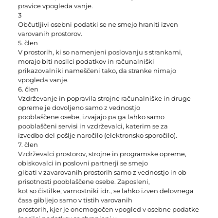
pravice vpogleda vanje.
3
Občutljivi osebni podatki se ne smejo hraniti izven
varovanih prostorov.
5. člen
V prostorih, ki so namenjeni poslovanju s strankami,
morajo biti nosilci podatkov in računalniški
prikazovalniki nameščeni tako, da stranke nimajo
vpogleda vanje.
6. člen
Vzdrževanje in popravila strojne računalniške in druge
opreme je dovoljeno samo z vednostjo
pooblaščene osebe, izvajajo pa ga lahko samo
pooblaščeni servisi in vzdrževalci, katerim se za
izvedbo del pošlje naročilo (elektronsko sporočilo).
7. člen
Vzdrževalci prostorov, strojne in programske opreme,
obiskovalci in poslovni partnerji se smejo
gibati v zavarovanih prostorih samo z vednostjo in ob
prisotnosti pooblaščene osebe. Zaposleni,
kot so čistilke, varnostniki idr., se lahko izven delovnega
časa gibljejo samo v tistih varovanih
prostorih, kjer je onemogočen vpogled v osebne podatke