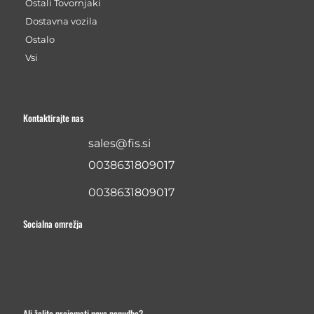
Ostali Tovornjaki
Dostavna vozila
Ostalo
Vsi
Kontaktirajte nas
sales@fis.si
0038631809017
0038631809017
Socialna omrežja
Ali želite prejemati nove ponudbe?