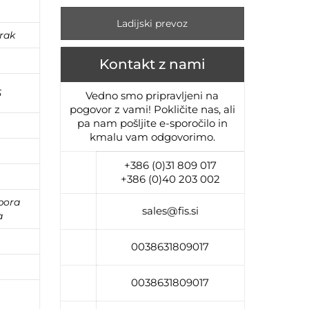
m
Ladijski prevoz
rak
Kontakt z nami
5
Vedno smo pripravljeni na
pogovor z vami! Pokličite nas, ali
pa nam pošljite e-sporočilo in
kmalu vam odgovorimo.
+386 (0)31 809 017
+386 (0)40 203 002
pora
sales@fis.si
a
0038631809017
0038631809017