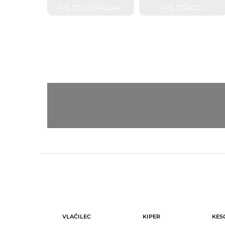
FIŠ TOVORNJAKI
FIŠ STROJI
VLAČILEC
KIPER
KES