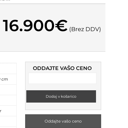
16.900
€
(Brez DDV)
ODDAJTE VAŠO CENO
0 cm
Dodaj v košarico
r
Oddajte vašo ceno