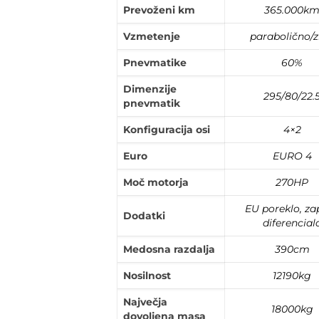
Prevoženi km
365.000k
Vzmetenje
parabolično/z
Pnevmatike
60%
Dimenzije
295/80/22.
pnevmatik
Konfiguracija osi
4×2
Euro
EURO 4
Moč motorja
270HP
EU poreklo, za
Dodatki
diferencial
Medosna razdalja
390cm
Nosilnost
12190kg
Največja
18000kg
dovoljena masa