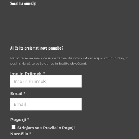
Socialna omrežja
Ali želite prejemati nove ponudbe?
Naročite se na e-novice in ne zamudite novih informacij o vozilih in drugih
poslih. Naročite se še danes in bodite obveščeni.
Ime in Priimek
*
Email
*
Pogorji
*
Strinjam se s Pravila in Pogoji
Naročila
*