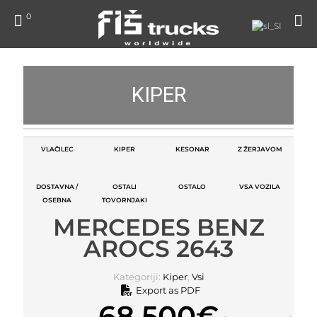
0
KIPER
VLAČILEC
KIPER
KESONAR
Z ŽERJAVOM
DOSTAVNA /
OSTALI
OSTALO
VSA VOZILA
OSEBNA
TOVORNJAKI
MERCEDES BENZ
AROCS 2643
Kategoriji:
Kiper
,
Vsi
Export as PDF
68.500
€