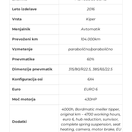
Leto izdelave
2016
Vrsta
Kiper
Menjalnik
Avtomatik
Prevoženi km
104.000km
Vzmetenje
parabolično/parabolično
Pnevmatike
60%
Dimenzije pnevmatik
315/80/R22.5, 385/65/22.5
Konfiguracija osi
6X4
Euro
EURO 6
Moč motorja
430HP
4000h, Bordmatic meiller tipper,
original km – 4700 working hours,
euro 6, hub reduction, sunvisor,
Dodatki
complete spring suspension, seat
heating, camera, motor brake, EU