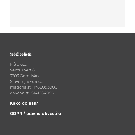
Sedež podjetja
FIŠ d.o.o.
Šentrupert 6
3303 Gomilsko
Slovenija/Europa
matična št.: 1768093000
davčna št.: SI41264096
Kako do nas?
GDPR / pravno obvestilo