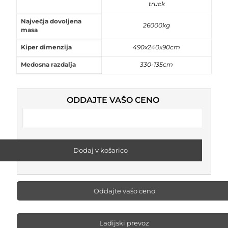
truck
Največja dovoljena
26000kg
masa
Kiper dimenzija
490x240x90cm
Medosna razdalja
330-135cm
ODDAJTE VAŠO CENO
Dodaj v košarico
Oddajte vašo ceno
Ladijski prevoz